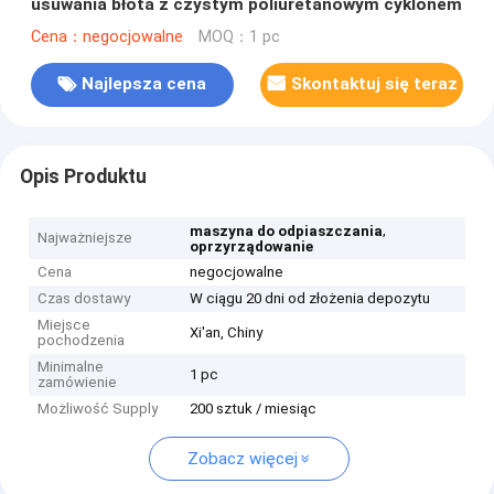
usuwania błota z czystym poliuretanowym cyklonem
Cena：negocjowalne
MOQ：1 pc
Najlepsza cena
Skontaktuj się teraz
Opis Produktu
,
maszyna do odpiaszczania
Najważniejsze
oprzyrządowanie
Cena
negocjowalne
Czas dostawy
W ciągu 20 dni od złożenia depozytu
Miejsce
Xi'an, Chiny
pochodzenia
Minimalne
1 pc
zamówienie
Możliwość Supply
200 sztuk / miesiąc
Zobacz więcej