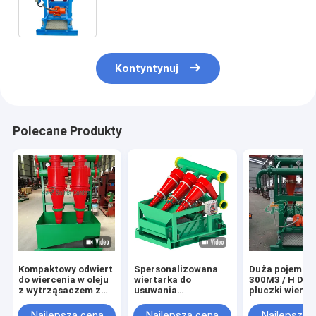
czystym poliuretanowym cyklonem
Kontyntynuj
Polecane Produkty
Kompaktowy odwiert
Spersonalizowana
Duża pojemno
do wiercenia w oleju
wiertarka do
300M3 / H Des
z wytrząsaczem z
usuwania
płuczki wiertn
dolnym łupkiem
pestycydów z
DN150mm Śre
DN125 mm Średnica
hydrocyklonu,
wlotu ISO9001
Najlepsza cena
Najlepsza cena
Najlepsza 