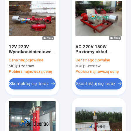
12V 220V
AC 220V 150W
Wysokociśnieniowe
Poziomy układ
urządzenie
zapłonu gazu pola
Cena:
negocjowalne
Cena:
negocjowalne
zapłonowe DN200 ze
naftowego 16kv
MOQ:
1 zestaw
MOQ:
1 zestaw
stali nierdzewnej 304
Wysoka
AC / DC
częstotliwość i
Pobierz najnowszą cenę
Pobierz najnowszą cenę
prędkość.
Skontaktuj się teraz
Skontaktuj się teraz
Dom
Produkty
O nas