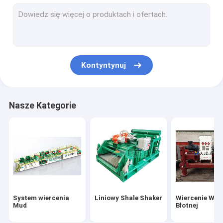
Sprzęt do czyszczenia błota
Drilling Mud Desander
Odstraszacz Hydrocyklonu
Kontyntynuj
Shale Shaker Screen
Drilling Mud Agitator
Nasze Kategorie
Odśrodkowa pompa błota
Pionowa suszarka do cięcia
Odtrząsacz próżniowy
Jet Mud Mixer
System wiercenia
Liniowy Shale Shaker
Wiercenie Wir
Ścinacz pompy
Mud
Błotnej