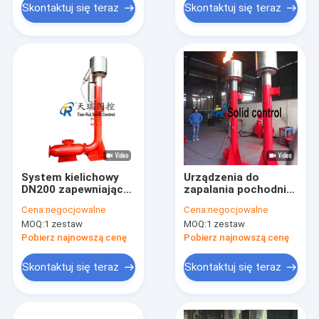
Skontaktuj się teraz
Skontaktuj się teraz
System kielichowy
Urządzenia do
DN200 zapewniający
zapalania pochodni
stałą kontrolę
na polach naftowych
Cena:
negocjowalne
Cena:
negocjowalne
Zoptymalizowana
do separatorów
MOQ:
1 zestaw
MOQ:
1 zestaw
wydajność HSE
cieczy i gazów
Pobierz najnowszą cenę
Pobierz najnowszą cenę
Skontaktuj się teraz
Skontaktuj się teraz