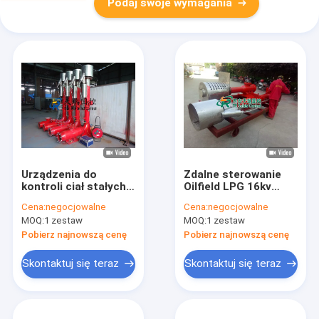
Podaj swoje wymagania
Urządzenia do
Zdalne sterowanie
kontroli ciał stałych
Oilfield LPG 16kv
na polach naftowych
Flare Stack Ignitor
Cena:
negocjowalne
Cena:
negocjowalne
Urządzenie
Wysoka
MOQ:
1 zestaw
MOQ:
1 zestaw
zapłonowe Flare
częstotliwość i
Wysoka
prędkość
Pobierz najnowszą cenę
Pobierz najnowszą cenę
częstotliwość i
prędkość zapłonu.
Skontaktuj się teraz
Skontaktuj się teraz