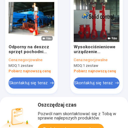
Odporny na deszcz
Wysokociśnieniowe
sprzęt pochodni
urządzenie
DN200 16kv do
zapłonowe ze stali
Cena:
negocjowalne
Cena:
negocjowalne
separatorów gazu
nierdzewnej 304 AC /
MOQ:
1 zestaw
MOQ:
1 zestaw
płynnego
DC do wiercenia ropy
naftowej LPG
Pobierz najnowszą cenę
Pobierz najnowszą cenę
Skontaktuj się teraz
Skontaktuj się teraz
Oszczędzaj czas
Pozwól nam skontaktować się z Tobą w
sprawie najlepszych produktów.