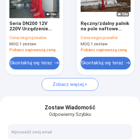
Wycieczka po fabryce
Kontrola jakości
Seria DN200 12V
Ręczny/zdalny palnik
220V Urządzenie
na pole naftowe
Skontaktuj się z nami
zapłonowe na polu
Solid Control
Cena:
negocjowalne
Cena:
negocjowalne
naftowym AC / DC
Zapalnik Wysoka
MOQ:
1 zestaw
MOQ:
1 zestaw
Stal nierdzewna 304
częstotliwość
Aktualności
zapłonu Odporny na
Pobierz najnowszą cenę
Pobierz najnowszą cenę
deszcz
Poprosić o wycenę
Skontaktuj się teraz
Skontaktuj się teraz
VR
Zobacz więcej
System wiercenia Mud
Zostaw Wiadomość
Odpowiemy Szybko
Liniowy Shale Shaker
Wiercenie Wirówki Błotnej