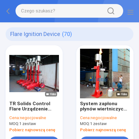
Flare Ignition Device
(70)
TR Solids Control
System zapłonu
Flare Urządzenie
płynów wiertniczych
zapłonowe
na polach naftowych
Cena:
negocjowalne
Cena:
negocjowalne
Bezpieczeństwo
Stal nierdzewna 304
MOQ:
1 zestaw
MOQ:
1 zestaw
16kv DN200
do gazu ziemnego /
Przyjazne dla
LPG
Pobierz najnowszą cenę
Pobierz najnowszą cenę
środowiska