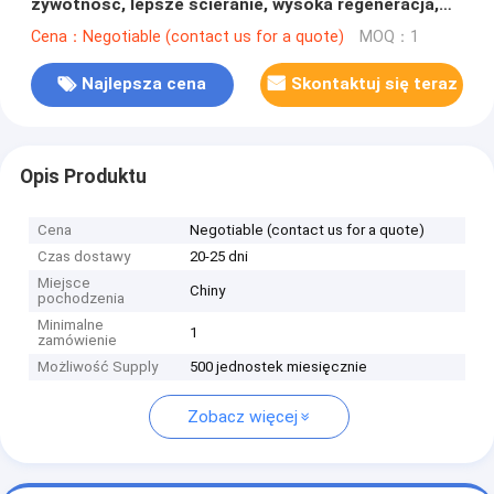
żywotność, lepsze ścieranie, wysoka regeneracja,
regulowalność, niska konserwacja.
Cena：Negotiable (contact us for a quote)
MOQ：1
Najlepsza cena
Skontaktuj się teraz
Opis Produktu
Cena
Negotiable (contact us for a quote)
Czas dostawy
20-25 dni
Miejsce
Chiny
pochodzenia
Minimalne
1
zamówienie
Możliwość Supply
500 jednostek miesięcznie
Zobacz więcej