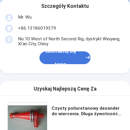
Szczegóły Kontaktu
Mr. Wu
+86 13186019379
No.10 West of North Second Rig, dystrykt Weiyang,
Xi'an City, Chiny
Skontaktuj się
teraz
Uzyskaj Najlepszą Cenę Za
Czysty poliuretanowy desander
do wiercenia. Długa żywotność,
lepsze ścieranie, wysoka
regeneracja, regulowalność,