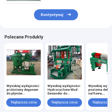
niska konserwacja.
Kontyntynuj
Polecane Produkty
Wysokiej wydajności
Wysokiej wydajności
Wysokiej wydaj
próżniowy degasser
Hydrocyclone Mud
pozioma deka
do płynów
Desander do
naftowa,
wiertniczych.
separacji osadu.
centryfuga,
regulowana
Najlepsza cena
Najlepsza cena
Najlepsza 
prędkość obro
wysoka regene